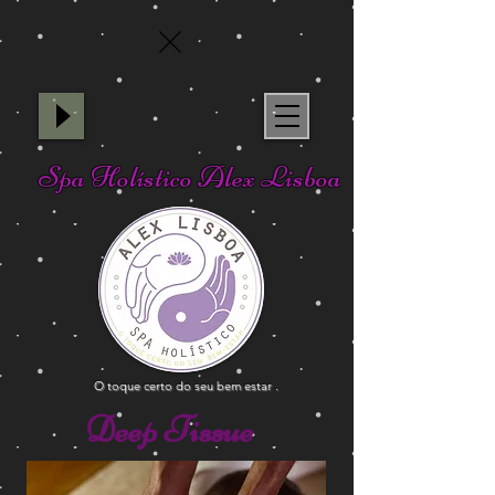
Spa Holístico Alex Lisboa
O toque certo do seu bem estar .
Deep Tissue