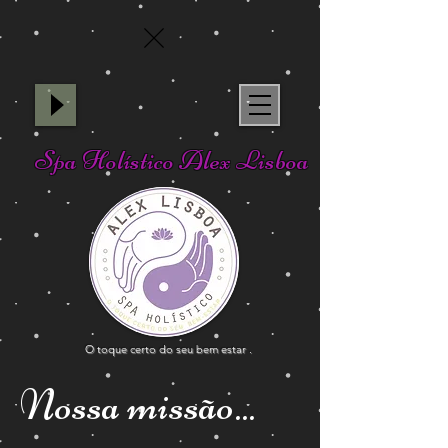
Spa Holístico Alex Lisboa
O toque certo do seu bem estar .
Nossa missão...