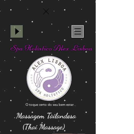
Spa Holístico Alex Lisboa
O toque certo do seu bem estar .
Massagem Tailandesa
(Thai Massage)