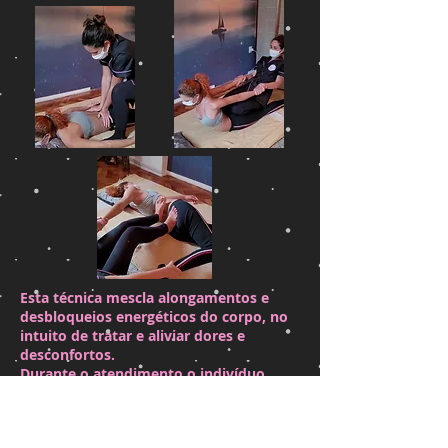
Esta técnica mescla alongamentos e
desbloqueios energéticos do corpo, no
intuito de tratar e aliviar dores e
desconfortos.
Durante o atendimento o indivíduo
participa ativamente dos movimentos,
mantendo-se deitado em alguns
momentos e sentado em outros.